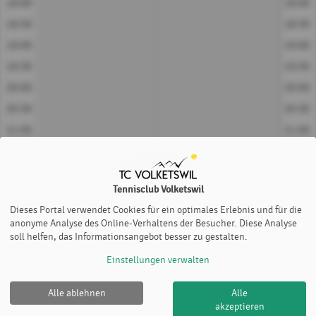
18:00
18:00
18:30
18:30
19:00
19:00
19:30
19:30
20:00
20:00
20:30
20:30
21:00
21:00
21:30
21:30
Platz 1
Platz 2
Tennisclub Volketswil
Dieses Portal verwendet Cookies für ein optimales Erlebnis und für die
anonyme Analyse des Online-Verhaltens der Besucher. Diese Analyse
soll helfen, das Informationsangebot besser zu gestalten.
Einstellungen verwalten
Alle ablehnen
Alle
Tennisclub Volketswil |
Impressum
|
Datenschutz- und
akzeptieren
Nutzungsbedingungen
|
Cookie Policy