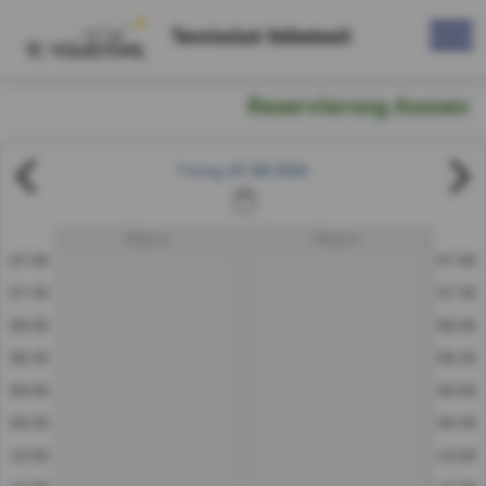
Tennisclub Volketswil
Reservierung Aussen
07.08.2026
Freitag
Platz 1
Platz 2
07:00
07:00
07:30
07:30
08:00
08:00
08:30
08:30
09:00
09:00
09:30
09:30
10:00
10:00