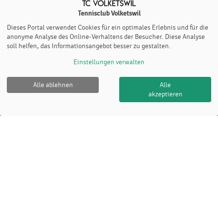
Tennisclub Volketswil
Dieses Portal verwendet Cookies für ein optimales Erlebnis und für die
anonyme Analyse des Online-Verhaltens der Besucher. Diese Analyse
soll helfen, das Informationsangebot besser zu gestalten.
Einstellungen verwalten
Alle ablehnen
Alle
akzeptieren