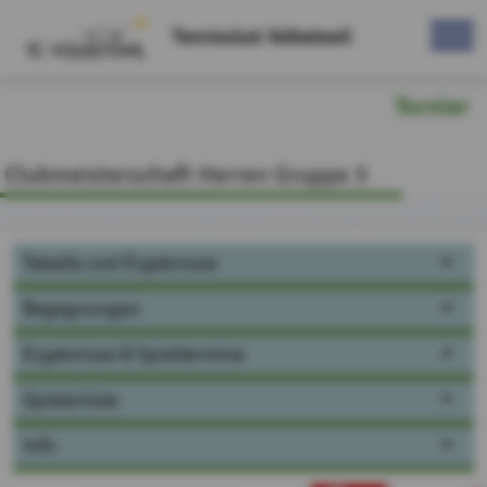
Tennisclub Volketswil
Turnier
Clubmeisterschaft Herren Gruppe 3
Tabelle und Ergebnisse
Begegnungen
Ergebnisse & Spieltermine
Spielerliste
Info