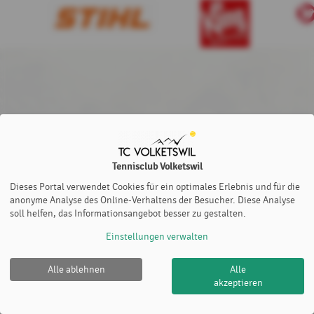
Tennisclub Volketswil
Dieses Portal verwendet Cookies für ein optimales Erlebnis und für die
anonyme Analyse des Online-Verhaltens der Besucher. Diese Analyse
soll helfen, das Informationsangebot besser zu gestalten.
Einstellungen verwalten
Alle ablehnen
Alle
Tennisclub Volketswil |
Impressum
|
Datenschutz- und
akzeptieren
Nutzungsbedingungen
|
Cookie Policy
© 2012-2026
eTennis