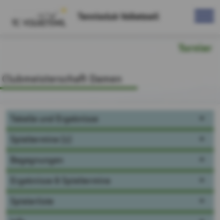
Tennisclub Volketswil
Turnier
Clubmeisterschaft Damen
Tabelle und Ergebnisse
Spieltermine (1)
Begegnungen
Ergebnisse & Spieltermine
Spielerliste