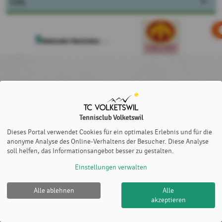
Info
Tennisclub Volketswil
Dieses Portal verwendet Cookies für ein optimales Erlebnis und für die
anonyme Analyse des Online-Verhaltens der Besucher. Diese Analyse
soll helfen, das Informationsangebot besser zu gestalten.
Einstellungen verwalten
Alle ablehnen
Alle
Tennisclub Volketswil |
Impressum
|
Datenschutz- und
akzeptieren
Nutzungsbedingungen
|
Cookie Policy
© 2012-2026
eTennis