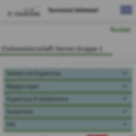
Tennisclub Volketswil
Turnier
Clubmeisterschaft Herren Gruppe 1
Tabelle und Ergebnisse
Begegnungen
Ergebnisse & Spieltermine
Spielerliste
Info