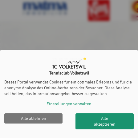
Tennisclub Volketswil
Dieses Portal verwendet Cookies für ein optimales Erlebnis und für die
anonyme Analyse des Online-Verhaltens der Besucher. Diese Analyse
soll helfen, das Informationsangebot besser zu gestalten.
Einstellungen verwalten
Alle ablehnen
Alle
Tennisclub Volketswil |
Impressum
|
Datenschutz- und
akzeptieren
Nutzungsbedingungen
|
Cookie Policy
© 2012-2026
eTennis