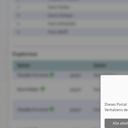
2
Sven Hubler
3
Denis Elmiger
4
Yves Hofstetter
5
Hans Wolff
Ergebnisse
Spieler
Spieler
Claudio Ferrarini
gegen
Sven Hubler
Sven Hubler
gegen
Hans Wolff
Dieses Portal
Claudio Ferrarini
gegen
Hans Wolff
Verhaltens de
Alle abl