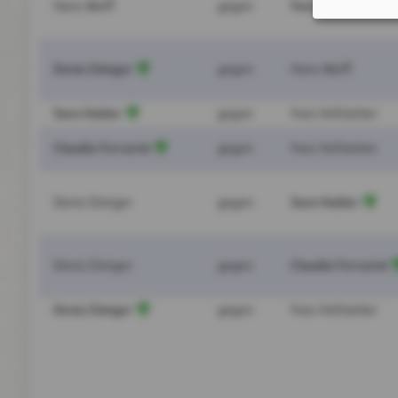
Yves Hofstetter
Hans Wolff
gegen
Denis Elmiger
gegen
Hans Wolff
Sven Hubler
gegen
Yves Hofstetter
Claudio Ferrarini
gegen
Yves Hofstetter
Sven Hubler
Denis Elmiger
gegen
Claudio Ferrarini
Denis Elmiger
gegen
Denis Elmiger
gegen
Yves Hofstetter