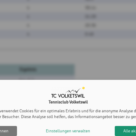
4
39:14
4
24:29
4
20:36
4
0:48
Ergebnis
6:1, 6:2
Aufgabe Hans Wolff
Tennisclub Volketswil
Gewertet als 6:0, 6:0
 verwendet Cookies für ein optimales Erlebnis und für die anonyme Analyse 
r Besucher. Diese Analyse soll helfen, das Informationsangebot besser zu ge
Aufgabe Hans Wolff
Gewertet als 6:0, 6:0
ehnen
Einstellungen verwalten
Alle ak