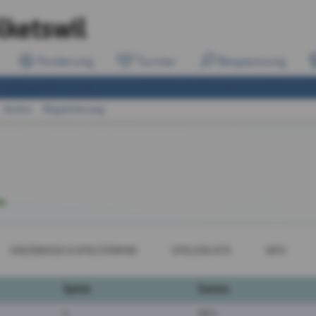
lketswil
Forderung
Turnier
Bespannung
Archiv
Registrierung
ERGEBNISSE & SPIELTERMINE
SPIELERLISTE
INFO
Spiele
Games
4
48:4