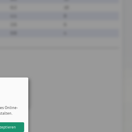
6:2
10
4:4
8
2:6
6
0:8
4
des Online-
stalten.
zeptieren