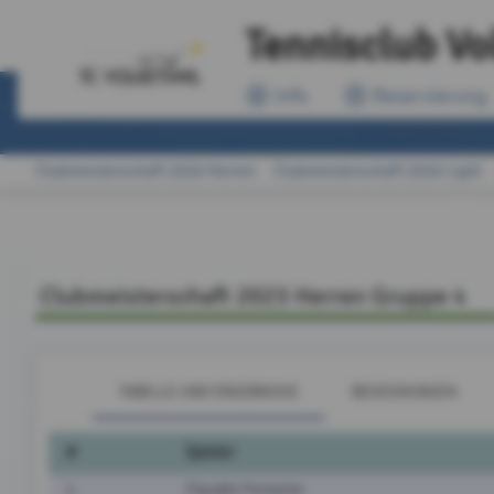
Tennisclub Vo
Info
Reservierung
Clubmeisterschaft 2026 Herren
Clubmeisterschaft 2026 Light
Clubmeisterschaft 2023 Herren Gruppe 4
TABELLE UND ERGEBNISSE
BEGEGNUNGEN
#
Spieler
1
Claudio Ferrarini