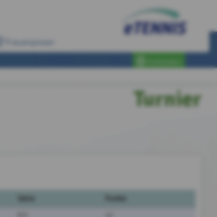
Frauenpower
Anmelden
Turnier
Sätze
Punkte
8:0
12