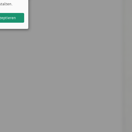
stalten.
zeptieren