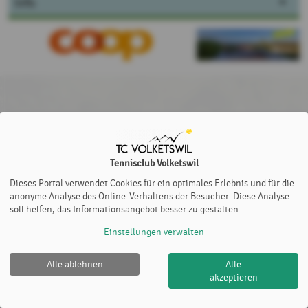
Info
Tennisclub Volketswil
Dieses Portal verwendet Cookies für ein optimales Erlebnis und für die
anonyme Analyse des Online-Verhaltens der Besucher. Diese Analyse
soll helfen, das Informationsangebot besser zu gestalten.
Einstellungen verwalten
Alle ablehnen
Alle
Tennisclub Volketswil |
Impressum
|
Datenschutz- und
akzeptieren
Nutzungsbedingungen
|
Cookie Policy
© 2012-2026
eTennis