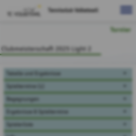
Tennisclub Volketswil
Turnier
Clubmeisterschaft 2025 Light 2
Tabelle und Ergebnisse
Spieltermine (1)
Begegnungen
Ergebnisse & Spieltermine
Spielerliste