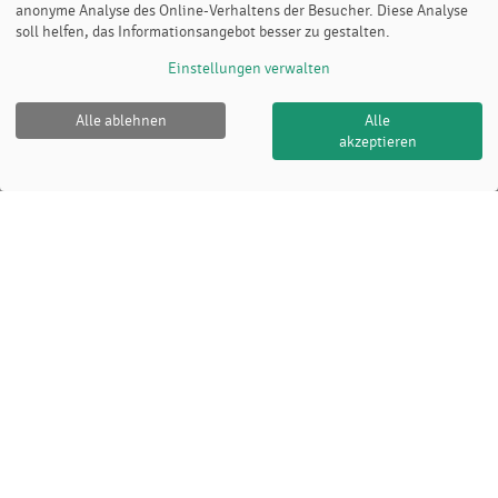
anonyme Analyse des Online-Verhaltens der Besucher. Diese Analyse
soll helfen, das Informationsangebot besser zu gestalten.
Einstellungen verwalten
Alle ablehnen
Alle
akzeptieren